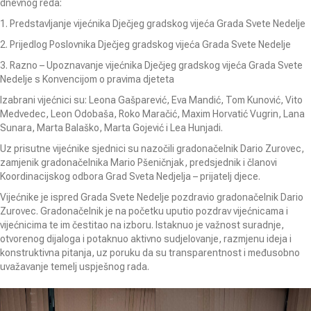
dnevnog reda:
1. Predstavljanje vijećnika Dječjeg gradskog vijeća Grada Svete Nedelje
2. Prijedlog Poslovnika Dječjeg gradskog vijeća Grada Svete Nedelje
3. Razno – Upoznavanje vijećnika Dječjeg gradskog vijeća Grada Svete
Nedelje s Konvencijom o pravima djeteta
Izabrani vijećnici su: Leona Gašparević, Eva Mandić, Tom Kunović, Vito
Medvedec, Leon Odobaša, Roko Maračić, Maxim Horvatić Vugrin, Lana
Sunara, Marta Balaško, Marta Gojević i Lea Hunjadi.
Uz prisutne vijećnike sjednici su nazočili gradonačelnik Dario Zurovec,
zamjenik gradonačelnika Mario Pšeničnjak, predsjednik i članovi
Koordinacijskog odbora Grad Sveta Nedjelja – prijatelj djece.
Vijećnike je ispred Grada Svete Nedelje pozdravio gradonačelnik Dario
Zurovec. Gradonačelnik je na početku uputio pozdrav vijećnicama i
vijećnicima te im čestitao na izboru. Istaknuo je važnost suradnje,
otvorenog dijaloga i potaknuo aktivno sudjelovanje, razmjenu ideja i
konstruktivna pitanja, uz poruku da su transparentnost i međusobno
uvažavanje temelj uspješnog rada.