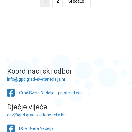
1
2
Sljedeće »
Koordinacijski odbor
info@gpd.grad-svetanedelja.hr
Grad Sveta Nedelja - prijatelj djece
Dječje vijeće
dgv@gpd.grad-svetanedelja.hr
DGV Sveta Nedelja