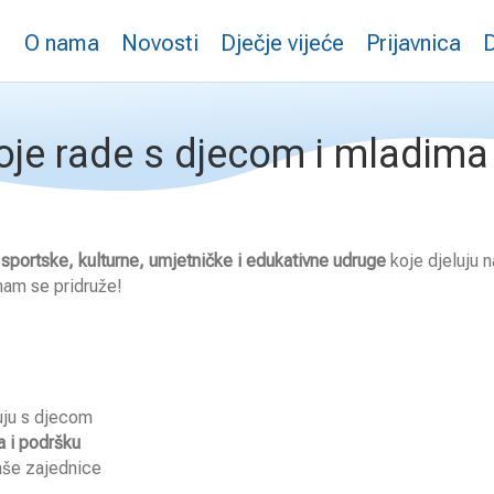
O nama
Novosti
Dječje vijeće
Prijavnica
je rade s djecom i mladima
e
sportske, kulturne, umjetničke i edukativne udruge
koje djeluju n
nam se pridruže!
uju s djecom
a i podršku
naše zajednice