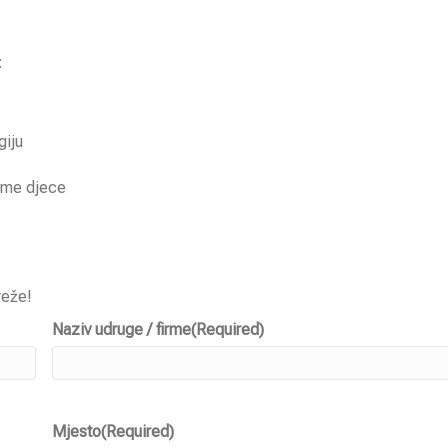
:
giju
jeme djece
reže!
Naziv udruge / firme
(Required)
Mjesto
(Required)