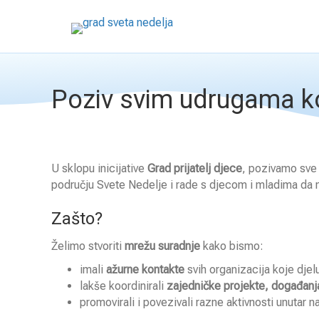
Poziv svim udrugama ko
U sklopu inicijative
Grad prijatelj djece
, pozivamo sv
području Svete Nedelje i rade s djecom i mladima da 
Zašto?
Želimo stvoriti
mrežu suradnje
kako bismo:
imali
ažurne kontakte
svih organizacija koje djel
lakše koordinirali
zajedničke projekte, događanj
promovirali i povezivali razne aktivnosti unutar 