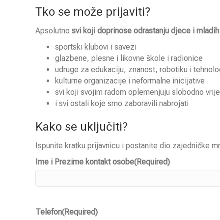
Tko se može prijaviti?
Apsolutno
svi koji doprinose odrastanju djece i mladih
sportski klubovi i savezi
glazbene, plesne i likovne škole i radionice
udruge za edukaciju, znanost, robotiku i tehnolo
kulturne organizacije i neformalne inicijative
svi koji svojim radom oplemenjuju slobodno vri
i svi ostali koje smo zaboravili nabrojati
Kako se uključiti?
Ispunite kratku prijavnicu i postanite dio zajedničke m
Ime i Prezime kontakt osobe
(Required)
Telefon
(Required)